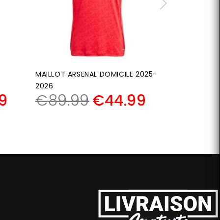
MAILLOT ARSENAL DOMICILE 2025-
VESTE TRACK
2026
ORIGINALS 2
9
€
89.99
€
44.99
€
139.