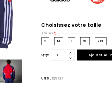
Choisissez votre taille
Tailles
*
S
M
L
XL
2XL
Qty:
Ajouter Au P
UGS :
125727