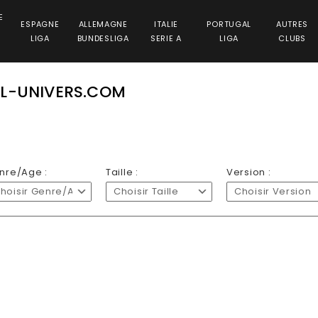
E
ESPAGNE
ALLEMAGNE
ITALIE
PORTUGAL
AUTRES
LIGA
BUNDESLIGA
SERIE A
LIGA
CLUBS
LL-UNIVERS.COM
nre/Age :
Taille :
Version :
hoisir Genre/Age
Choisir Taille
Choisir Version