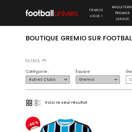
ANGLETERR
FRANCE
PREMIER
LIGUE 1
LEAGUE
BOUTIQUE GREMIO SUR FOOTBA
FILTRES
Catégorie :
Équipe :
Ge
Autres Clubs
Gremio
C
Voici le seul résultat
-50%