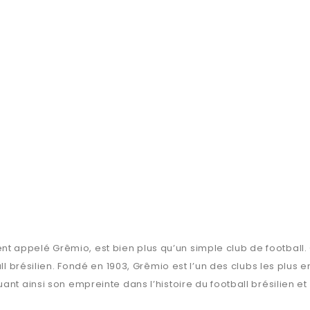
ppelé Grêmio, est bien plus qu’un simple club de football. C’es
all brésilien. Fondé en 1903, Grêmio est l’un des clubs les plu
ant ainsi son empreinte dans l’histoire du football brésilien e