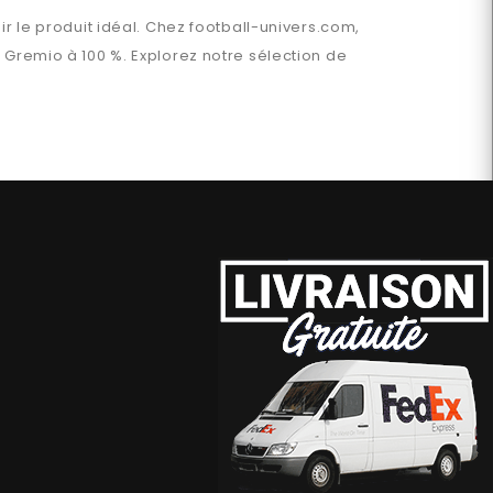
ir le produit idéal. Chez
football-univers.com
,
n
Gremio
à 100 %. Explorez notre sélection de