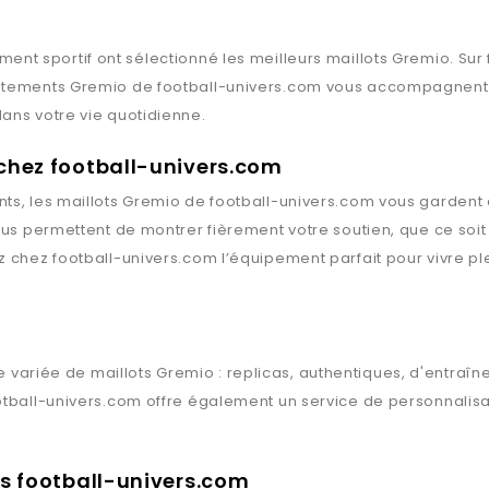
ment sportif ont sélectionné les meilleurs maillots
Gremio
. Sur
vêtements
Gremio
de
football-univers.com
vous accompagnent pa
ans votre vie quotidienne.
 chez football-univers.com
ts, les maillots
Gremio
de
football-univers.com
vous gardent à
vous permettent de montrer fièrement votre soutien, que ce soi
ez chez
football-univers.com
l’équipement parfait pour vivre pl
 variée de maillots
Gremio
: replicas, authentiques, d'entraî
otball-univers.com
offre également un service de personnalisat
ts football-univers.com