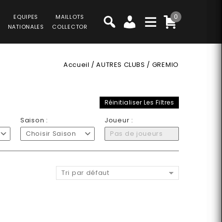
0
EQUIPES
MAILLOTS
NATIONALES
COLLECTOR
Accueil
/
AUTRES CLUBS
/
GREMIO
Réinitialiser Les Filtres
Saison :
Joueur :
Choisir Saison
Pas de joueurs
Tri par défaut