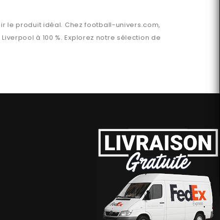
ir le produit idéal. Chez
football-univers.com
,
n
Liverpool
à 100 %. Explorez notre sélection de