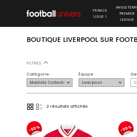
ANGLETERR
FRANCE
PREMIER
LIGUE 1
LEAGUE
BOUTIQUE LIVERPOOL SUR FOOT
FILTRES
Catégorie :
Équipe :
Ge
Maillots Collector
Liverpool
C
2 résultats affichés
-50%
-50%