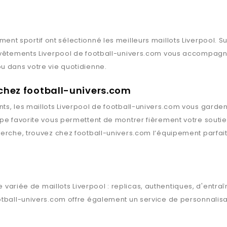
l
ment sportif ont sélectionné les meilleurs maillots
Liverpool
. S
 vêtements
Liverpool
de
football-univers.com
vous accompagnent
u dans votre vie quotidienne.
 chez football-univers.com
ts, les maillots
Liverpool
de
football-univers.com
vous gardent 
ipe favorite vous permettent de montrer fièrement votre souti
herche, trouvez chez
football-univers.com
l’équipement parfait
 variée de maillots
Liverpool
: replicas, authentiques, d'entr
otball-univers.com
offre également un service de personnalisat