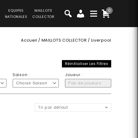
0
EQUIPES
MAILLOTS
NATIONALES
COLLECTOR
Accueil
/
MAILLOTS COLLECTOR
/
Liverpool
Réinitialiser Les Filtres
Saison :
Joueur :
Choisir Saison
Pas de joueurs
Tri par défaut