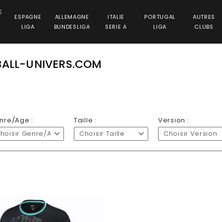
E
ESPAGNE
ALLEMAGNE
ITALIE
PORTUGAL
AUTRES
LIGA
BUNDESLIGA
SERIE A
LIGA
CLUBS
BALL-UNIVERS.COM
nre/Age :
Taille :
Version :
hoisir Genre/Age
Choisir Taille
Choisir Version