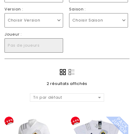
Version :
Saison :
Choisir Version
Choisir Saison
Joueur :
Pas de joueurs
2 résultats affichés
Tri par défaut
P
A
C
K
U
N
I
O
J
R
-50%
-50%