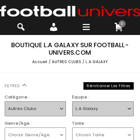
0
BOUTIQUE L.A GALAXY SUR FOOTBALL-
UNIVERS.COM
Accueil
/
AUTRES CLUBS
/
L.A GALAXY
FILTRES
Réinitialiser Les Filtres
Catégorie :
Équipe :
Autres Clubs
L.A Galaxy
Genre/Age :
Taille :
Choisir Genre/Age
Choisir Taille