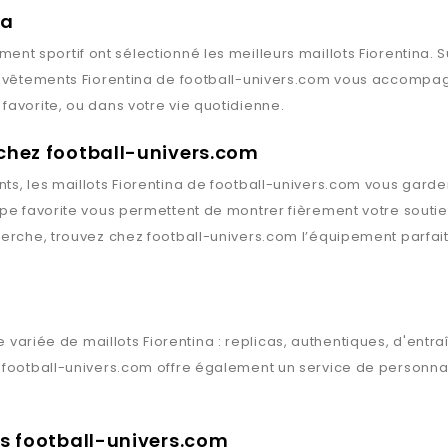
na
ment sportif ont sélectionné les meilleurs maillots
Fiorentina
. 
s vêtements
Fiorentina
de
football-univers.com
vous accompagne
favorite, ou dans votre vie quotidienne.
 chez football-univers.com
ts, les maillots
Fiorentina
de
football-univers.com
vous gardent
ipe favorite vous permettent de montrer fièrement votre souti
herche, trouvez chez
football-univers.com
l’équipement parfait
a
 variée de maillots
Fiorentina
: replicas, authentiques, d'entr
,
football-univers.com
offre également un service de personnali
ts football-univers.com