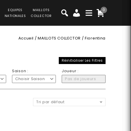
0
EQUIPES
MAILLOTS
NATIONALES
COLLECTOR
Accueil
/
MAILLOTS COLLECTOR
/
Fiorentina
Réinitialiser Les Filtres
Saison :
Joueur :
Choisir Saison
Pas de joueurs
Tri par défaut