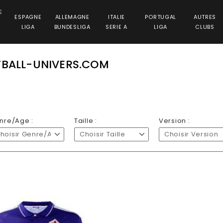
E
ESPAGNE
ALLEMAGNE
ITALIE
PORTUGAL
AUTRES
LIGA
BUNDESLIGA
SERIE A
LIGA
CLUBS
TBALL-UNIVERS.COM
nre/Age :
Taille :
Version :
hoisir Genre/Age
Choisir Taille
Choisir Version