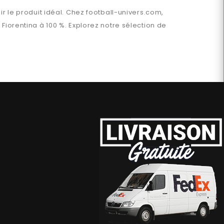
ir le produit idéal. Chez
football-univers.com
,
n
Fiorentina
à 100 %. Explorez notre sélection de