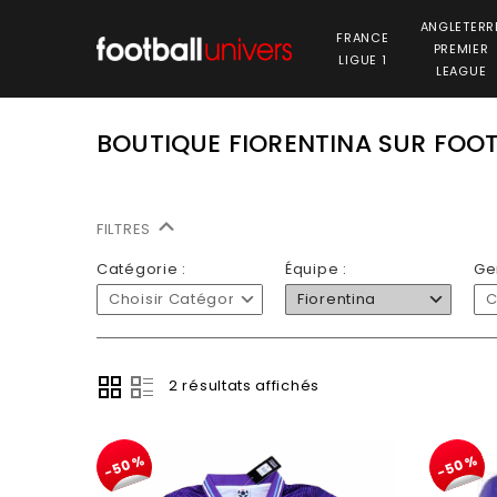
ANGLETERR
FRANCE
PREMIER
LIGUE 1
LEAGUE
BOUTIQUE FIORENTINA SUR FOO
FILTRES
Catégorie :
Équipe :
Ge
Choisir Catégorie
Fiorentina
C
2 résultats affichés
-50%
-50%