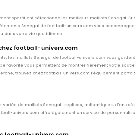
ment sportif ont sélectionné les meilleurs maillots
Senegal
. Su
 vêtements
Senegal
de
football-univers.com
vous accompagnent 
u dans votre vie quotidienne.
 chez football-univers.com
ts, les maillots
Senegal
de
football-univers.com
vous gardent 
ipe favorite vous permettent de montrer fièrement votre souti
herche, trouvez chez
football-univers.com
l’équipement parfait
 variée de maillots
Senegal
: replicas, authentiques, d'entra
otball-univers.com
offre également un service de personnalisat
ts football-univers.com