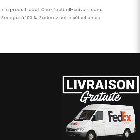
ir le produit idéal. Chez
football-univers.com
,
n
Senegal
à 100 %. Explorez notre sélection de