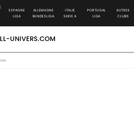
E
ESPAGNE
ALLEMAGNE
ITALIE
PORTUGAL
AUTRES
LIGA
BUNDESLIGA
SERIE A
LIGA
CLUBS
LL-UNIVERS.COM
ion.