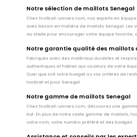
Notre sélection de maillots Senegal
Chez
football-univers.com
, nos experts en équipe
avez besoin en matière de maillots
Senegal
. Les
au stade pour encourager votre équipe favorite, o
Notre garantie qualité des maillots
Fabriqués avec des matériaux durables et respiran
authentiques et fidèles aux couleurs de votre équ
Quel que soit votre budget ou vos critères de rec
football et pour
Senegal
.
Notre gamme de maillots Senegal
Chez
football-univers.com
, découvrez une gamme
but. En plus de notre vaste gamme de maillots,
fo
votre nom, votre numéro préféré et des badges.
Assistance et conseils par les exper