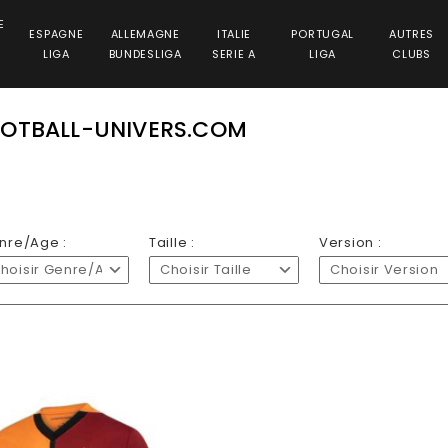
E
ESPAGNE
ALLEMAGNE
ITALIE
PORTUGAL
AUTRES
LIGA
BUNDESLIGA
SERIE A
LIGA
CLUBS
OOTBALL-UNIVERS.COM
nre/Age :
Taille :
Version :
hoisir Genre/Age
Choisir Taille
Choisir Version