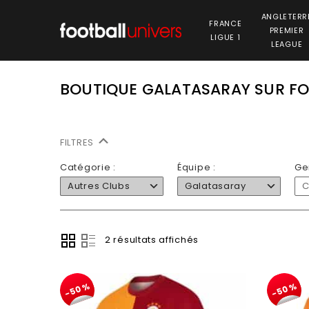
ANGLETERR
FRANCE
PREMIER
LIGUE 1
LEAGUE
BOUTIQUE GALATASARAY SUR F
FILTRES
Catégorie :
Équipe :
Ge
Autres Clubs
Galatasaray
C
2 résultats affichés
-50%
-50%