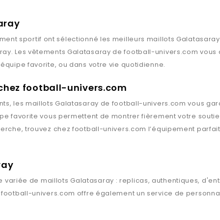
aray
ment sportif ont sélectionné les meilleurs maillots
Galatasaray
ray
. Les vêtements
Galatasaray
de
football-univers.com
vous 
équipe favorite, ou dans votre vie quotidienne.
 chez football-univers.com
ts, les maillots
Galatasaray
de
football-univers.com
vous gard
ipe favorite vous permettent de montrer fièrement votre souti
herche, trouvez chez
football-univers.com
l’équipement parfait
ray
 variée de maillots
Galatasaray
: replicas, authentiques, d'e
,
football-univers.com
offre également un service de personnali