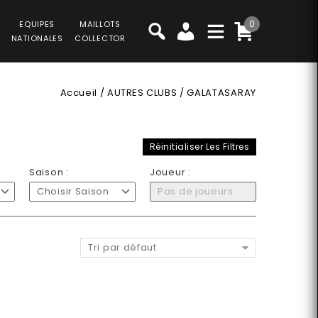
0
EQUIPES
MAILLOTS
NATIONALES
COLLECTOR
Accueil
/
AUTRES CLUBS
/
GALATASARAY
Réinitialiser Les Filtres
Saison :
Joueur :
Choisir Saison
Pas de joueurs
Tri par défaut