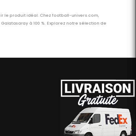
ir le produit idéal. Chez
football-univers.com
,
n
Galatasaray
à 100 %. Explorez notre sélection de