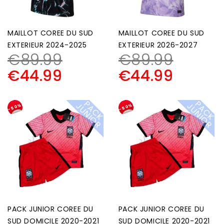
MAILLOT COREE DU SUD
MAILLOT COREE DU SUD
EXTERIEUR 2024-2025
EXTERIEUR 2026-2027
€
89.99
€
89.99
€
44.99
€
44.99
P
A
C
K
U
N
I
O
P
A
C
K
U
N
I
O
J
R
J
R
-50%
-50%
PACK JUNIOR COREE DU
PACK JUNIOR COREE DU
SUD DOMICILE 2020-2021
SUD DOMICILE 2020-2021