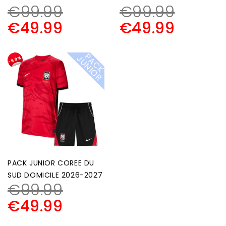
€
99.99
€
99.99
€
49.99
€
49.99
P
A
C
K
U
N
I
O
J
R
-50%
PACK JUNIOR COREE DU
SUD DOMICILE 2026-2027
€
99.99
€
49.99