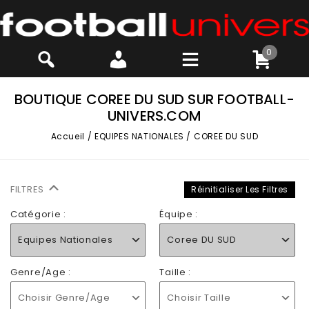
0
BOUTIQUE COREE DU SUD SUR FOOTBALL-
UNIVERS.COM
Accueil
/
EQUIPES NATIONALES
/
COREE DU SUD
FILTRES
Réinitialiser Les Filtres
Catégorie :
Équipe :
Equipes Nationales
Coree DU SUD
Genre/Age :
Taille :
Choisir Genre/Age
Choisir Taille