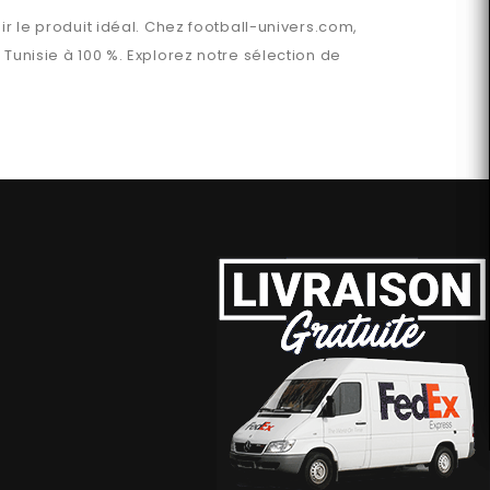
ir le produit idéal. Chez
football-univers.com
,
n
Tunisie
à 100 %. Explorez notre sélection de