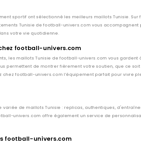
ment sportif ont sélectionné les meilleurs maillots
Tunisie
. Sur
êtements
Tunisie
de
football-univers.com
vous accompagnent par
ans votre vie quotidienne.
 chez football-univers.com
ts, les maillots
Tunisie
de
football-univers.com
vous gardent à
vous permettent de montrer fièrement votre soutien, que ce soi
ez chez
football-univers.com
l’équipement parfait pour vivre pl
 variée de maillots
Tunisie
: replicas, authentiques, d'entraî
otball-univers.com
offre également un service de personnalisat
ts football-univers.com