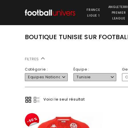
ANGLETERR
FRANCE
PREMIER
LIGUE 1
LEAGUE
BOUTIQUE TUNISIE SUR FOOTBA
FILTRES
Catégorie :
Équipe :
Ge
Equipes Nationales
Tunisie
C
Voici le seul résultat
-50%