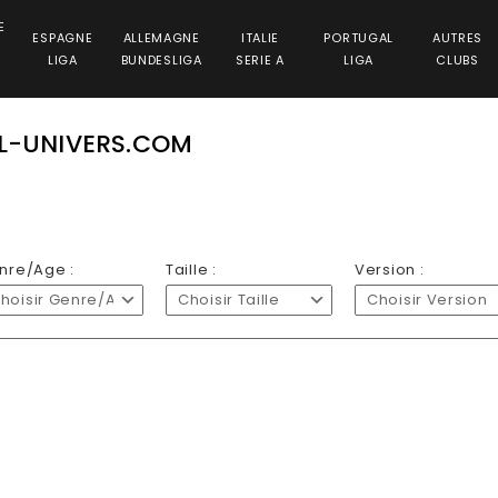
E
ESPAGNE
ALLEMAGNE
ITALIE
PORTUGAL
AUTRES
LIGA
BUNDESLIGA
SERIE A
LIGA
CLUBS
LL-UNIVERS.COM
nre/Age :
Taille :
Version :
hoisir Genre/Age
Choisir Taille
Choisir Version