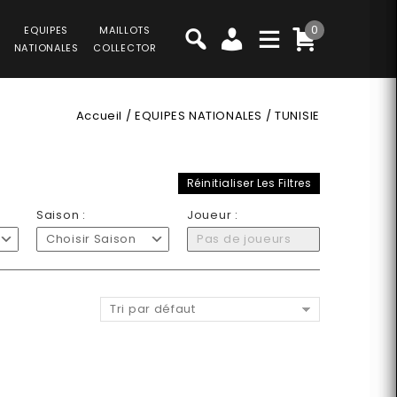
0
EQUIPES
MAILLOTS
NATIONALES
COLLECTOR
Accueil
/
EQUIPES NATIONALES
/
TUNISIE
Réinitialiser Les Filtres
Saison :
Joueur :
Choisir Saison
Pas de joueurs
Tri par défaut