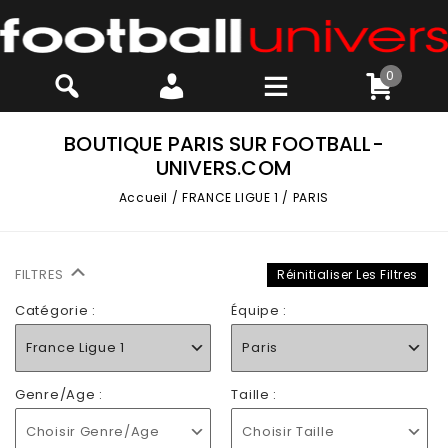
0
BOUTIQUE PARIS SUR FOOTBALL-
UNIVERS.COM
Accueil
/
FRANCE LIGUE 1
/
PARIS
FILTRES
Réinitialiser Les Filtres
Catégorie :
Équipe :
France Ligue 1
Paris
Genre/Age :
Taille :
Choisir Genre/Age
Choisir Taille