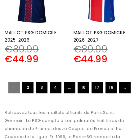
MAILLOT PSG DOMICILE
MAILLOT PSG DOMICILE
2025-2026
2026-2027
€
89.99
€
89.99
€
44.99
€
44.99
1
2
3
4
…
16
17
18
→
Retrouvez tous les maillots officiels du Paris Saint
Germain. Le PSG compte à son palmarès huit titres de
champion de France, douze Coupes de France et huit
Coupes de la Ligue. En 1996, le Paris-SG remporta la