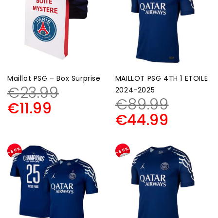
Maillot PSG – Box Surprise
MAILLOT PSG 4TH 1 ETOILE
€
23.99
2024-2025
€
89.99
€
11.99
€
44.99
-50%
-50%