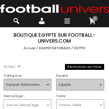
0
BOUTIQUE EGYPTE SUR FOOTBALL-
UNIVERS.COM
Accueil
/
EQUIPES NATIONALES
/
EGYPTE
FILTRES
Réinitialiser Les Filtres
Catégorie :
Équipe :
Equipes Nationales
Egypte
Genre/Age :
Taille :
Choisir Genre/Age
Choisir Taille