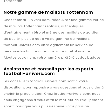
Tottenham
.
Notre gamme de maillots Tottenham
Chez
football-univers.com
, découvrez une gamme variée
de maillots
Tottenham
: replicas, authentiques,
d'entraînement, rétro et même des maillots de gardien
de but. En plus de notre vaste gamme de maillots,
football-univers.com
offre également un service de
personnalisation pour rendre votre maillot unique.
Ajoutez votre nom, votre numéro préféré et des badges.
Assistance et conseils par les experts
football-univers.com
Les conseillers
football-univers.com
sont à votre
disposition pour répondre à vos questions et vous aider à
choisir le produit idéal. Chez
football-univers.com
, nous
nous engageons à vous offrir le meilleur de l’équipement
sportif pour que vous puissiez vivre votre passion