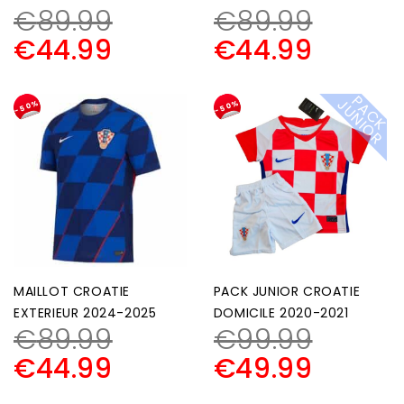
€
89.99
€
89.99
€
44.99
€
44.99
P
A
C
K
U
N
I
O
J
R
-50%
-50%
MAILLOT CROATIE
PACK JUNIOR CROATIE
EXTERIEUR 2024-2025
DOMICILE 2020-2021
€
89.99
€
99.99
€
44.99
€
49.99