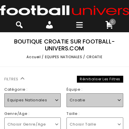
0
BOUTIQUE CROATIE SUR FOOTBALL-
UNIVERS.COM
Accueil
/
EQUIPES NATIONALES
/
CROATIE
FILTRES
Réinitialiser Les Filtres
Catégorie :
Équipe :
Equipes Nationales
Croatie
Genre/Age :
Taille :
Choisir Genre/Age
Choisir Taille