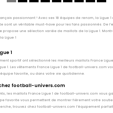
rançais passionnant ! Avec ses 18 équipes de renom, la Ligue 1 
nte sont un véritable must-have pour les fans passionnés. De 
ue propose une sélection variée de maillots de la Ligue 1. Mon
la Ligue 1
gue 1
ment sportif ont sélectionné les meilleurs maillots
France Ligue
gue 1
. Les vêtements
France Ligue 1
de
football-univers.com
vou
équipe favorite, ou dans votre vie quotidienne.
 chez football-univers.com
ts, les maillots
France Ligue 1
de
football-univers.com
vous gar
ipe favorite vous permettent de montrer fièrement votre souti
herche, trouvez chez
football-univers.com
l’équipement parfait