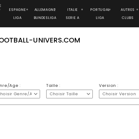
E
ESPAGNE
ALLEMAGNE
ITALIE
PORTUGAL
AUTRES
LIGA
BUNDESLIGA
SERIE A
LIGA
CLUBS
 FOOTBALL-UNIVERS.COM
nre/Age :
Taille :
Version :
hoisir Genre/Age
Choisir Taille
Choisir Version
-50%