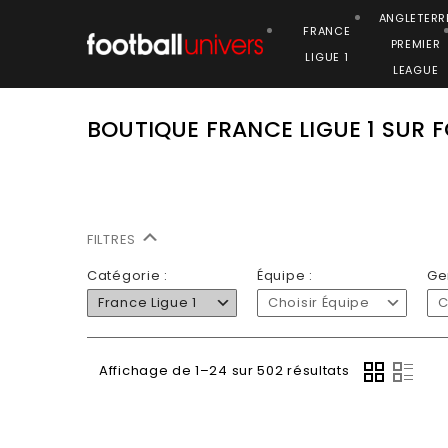
ANGLETERR
FRANCE
PREMIER
LIGUE 1
LEAGUE
BOUTIQUE FRANCE LIGUE 1 SUR
FILTRES
Catégorie :
Équipe :
Ge
France Ligue 1
Choisir Équipe
C
Affichage de 1–24 sur 502 résultats
-50%
-50%