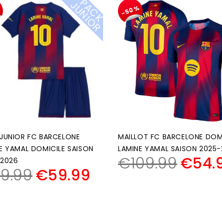
P
A
C
K
U
N
I
O
J
R
%
-50%
JUNIOR FC BARCELONE
MAILLOT FC BARCELONE DOM
E YAMAL DOMICILE SAISON
LAMINE YAMAL SAISON 2025
€
109.99
€
54.
-2026
19.99
€
59.99