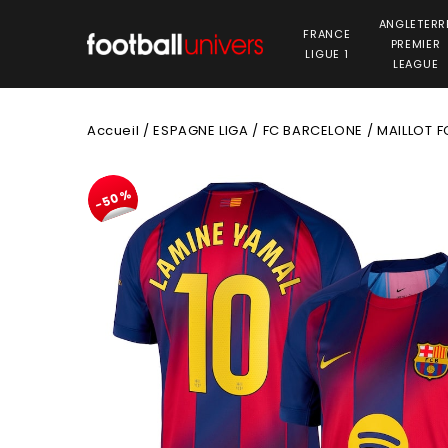
ANGLETERR
FRANCE
PREMIER
LIGUE 1
LEAGUE
Accueil
/
ESPAGNE LIGA
/
FC BARCELONE
/
MAILLOT F
-50%