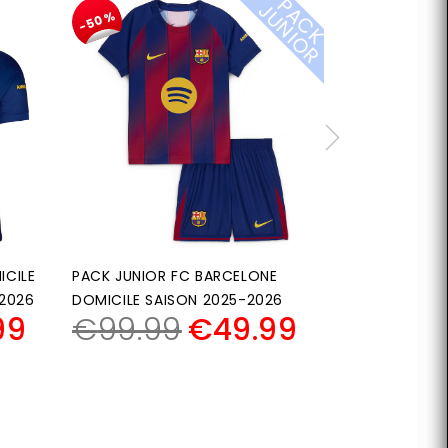
P
A
C
K
U
N
I
O
J
R
-50%
-50%
ICILE
PACK JUNIOR FC BARCELONE
PACK JUNIO
-2026
DOMICILE SAISON 2025-2026
DOMICILE 2
99
€
99.99
€
49.99
€
99.9