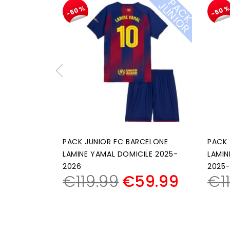
P
A
C
K
U
N
I
O
J
R
-50%
-50
PACK JUNIOR FC BARCELONE
PACK 
LAMINE YAMAL DOMICILE 2025-
LAMIN
2026
2025
€
119.99
€
59.99
€
1