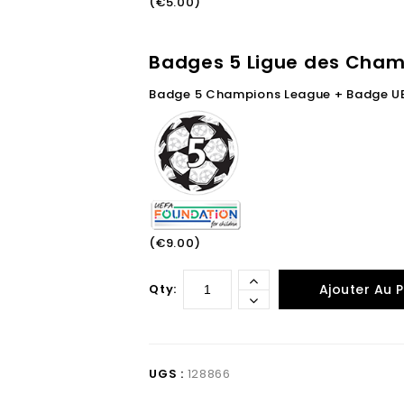
(€5.00)
Badges 5 Ligue des Cham
Badge 5 Champions League + Badge U
(€9.00)
Qty:
Ajouter Au P
UGS :
128866