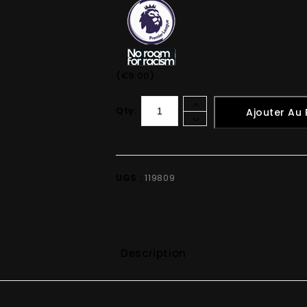
(€9.00)
Qty:
Ajouter Au 
UGS :
119809
Description