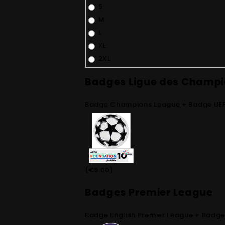
S
M
L
XL
2XL
Badges Ligue des Champ
Badge Champions League + Badge UE
(€9.00)
Badges Premier League
Badge English Premier League + Badg