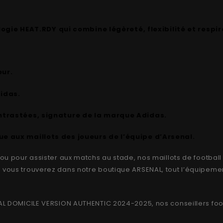
ogie HEAT.RDY qui combine légèreté, flexibilité et respir
eur.
didas.
trastées, signature de la marque Adidas.
ique aux maillots des joueurs de l’équipe d’Arsenal.
n ou pour assister aux matchs au stade, nos maillots de footbal
, vous trouverez dans notre boutique
ARSENAL
, tout l’équipeme
AL DOMICILE VERSION AUTHENTIC 2024-2025
, nos conseillers
foo