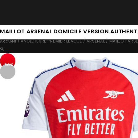
MAILLOT ARSENAL DOMICILE VERSION AUTHENT
Accueil
/
ANGLETERRE PREMIER LEAGUE
/
ARSENAL
/
MAILLOT ARS
🔍
-50%