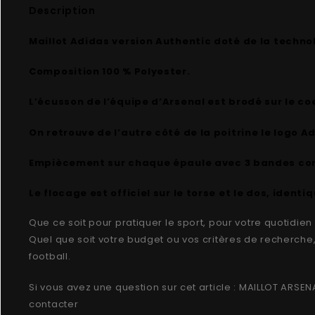
Description
Maillot Adidas version Authentic doté de la technol
Composition 100 % Polyester.
L’écusson de l’équipe d’Arsenal est brodé sur le co
On retrouve de l’autre côté de la poitrine le logo A
Empiècement sur chaque épaule avec 3 bandes con
Le flocage est officiel sur le torse et le dos, ident
Que ce soit pour pratiquer le sport, pour votre quotidie
Quel que soit votre budget ou vos critères de recherche
football.
Si vous avez une question sur cet article :
MAILLOT ARSEN
contacter