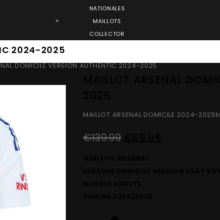
NATIONALES
MAILLOTS
COLLECTOR
IC 2024-2025
ENAL DOMICILE VERSION AUTHENTIC 2024-2025
MAILLOT ARSENAL DOMIC
2025
MAILLOT ARSENAL DOMICILE 2024-2025
M
€
139.99
€
69.99
MAILLOT ARSENAL
VERSION DOMICILE VERSION HEAT RD
MODÈLE ADULTE
SAISON 2024/2025