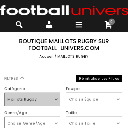
0
BOUTIQUE MAILLOTS RUGBY SUR
FOOTBALL-UNIVERS.COM
Accueil
/
MAILLOTS RUGBY
FILTRES
Réinitialiser Les Filtres
Catégorie :
Équipe :
Maillots Rugby
Choisir Équipe
Genre/Age :
Taille :
Choisir Genre/Age
Choisir Taille