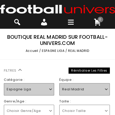
0
BOUTIQUE REAL MADRID SUR FOOTBALL-
UNIVERS.COM
Accueil
/
ESPAGNE LIGA
/
REAL MADRID
FILTRES
Réinitialiser Les Filtres
Catégorie :
Équipe :
Espagne Liga
Real Madrid
Genre/Age :
Taille :
Choisir Genre/Age
Choisir Taille